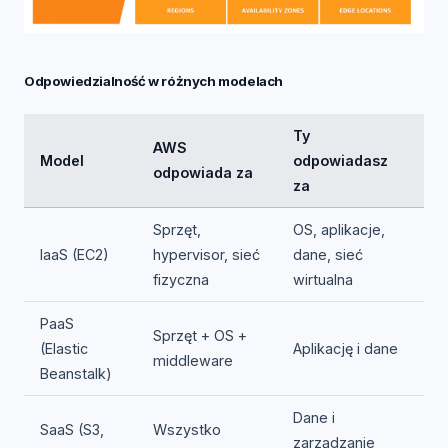
Odpowiedzialność w różnych modelach
Ty
AWS
Model
odpowiadasz
odpowiada za
za
Sprzęt,
OS, aplikacje,
IaaS (EC2)
hypervisor, sieć
dane, sieć
fizyczna
wirtualna
PaaS
Sprzęt + OS +
(Elastic
Aplikację i dane
middleware
Beanstalk)
Dane i
SaaS (S3,
Wszystko
zarządzanie