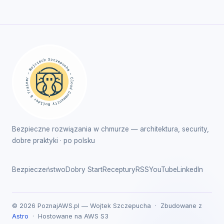
Bezpieczne rozwiązania w chmurze — architektura, security,
dobre praktyki · po polsku
Bezpieczeństwo
Dobry Start
Receptury
RSS
YouTube
LinkedIn
© 2026 PoznajAWS.pl — Wojtek Szczepucha · Zbudowane z
Astro
· Hostowane na AWS S3